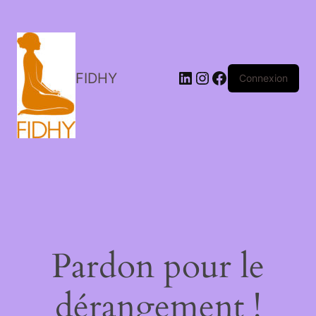
LinkedIn
Instagram
Facebook
FIDHY
Connexion
Pardon pour le
dérangement !