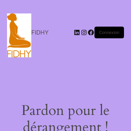
LinkedIn
Instagram
Facebook
FIDHY
Connexion
Pardon pour le
dérangement !