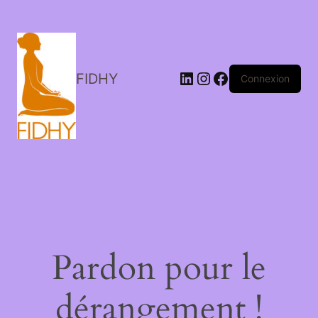
LinkedIn
Instagram
Facebook
FIDHY
Connexion
Pardon pour le
dérangement !