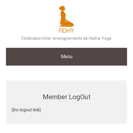
Skip
to
content
Fédération Inter-enseignements de Hatha-Yoga
Menu
Member LogOut
[ihc-logout-link]