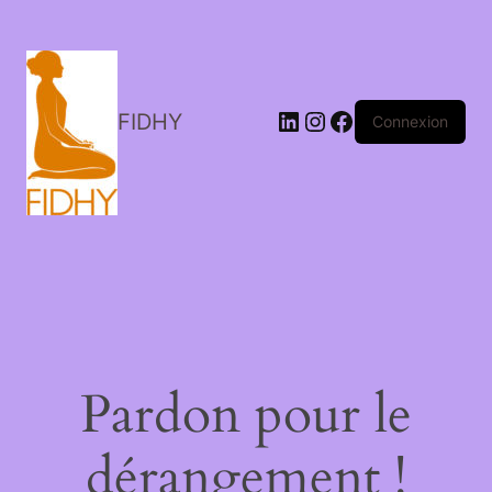
LinkedIn
Instagram
Facebook
FIDHY
Connexion
Pardon pour le
dérangement !