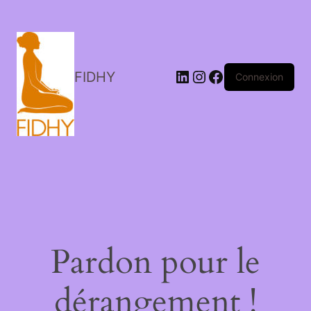
LinkedIn
Instagram
Facebook
FIDHY
Connexion
Pardon pour le
dérangement !