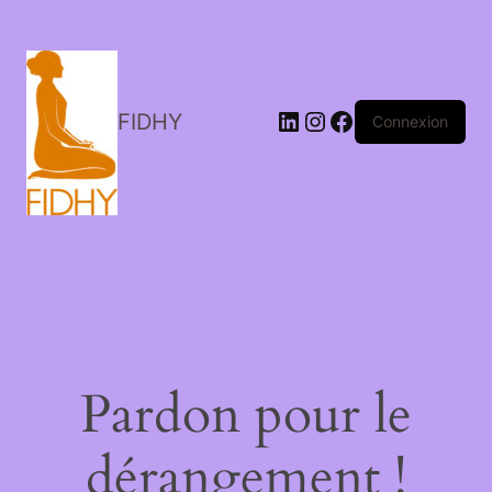
LinkedIn
Instagram
Facebook
FIDHY
Connexion
Pardon pour le
dérangement !