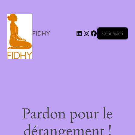
LinkedIn
Instagram
Facebook
FIDHY
Connexion
Pardon pour le
dérangement !