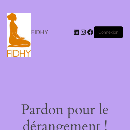
LinkedIn
Instagram
Facebook
FIDHY
Connexion
Pardon pour le
dérangement !