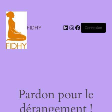
LinkedIn
Instagram
Facebook
FIDHY
Connexion
Pardon pour le
dérangement !