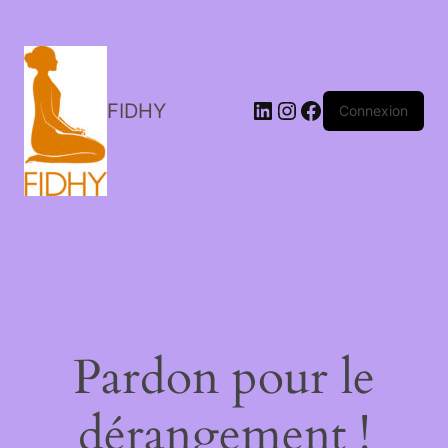
LinkedIn
Instagram
Facebook
FIDHY
Connexion
Pardon pour le
dérangement !