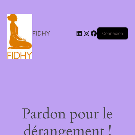
LinkedIn
Instagram
Facebook
FIDHY
Connexion
Pardon pour le
dérangement !