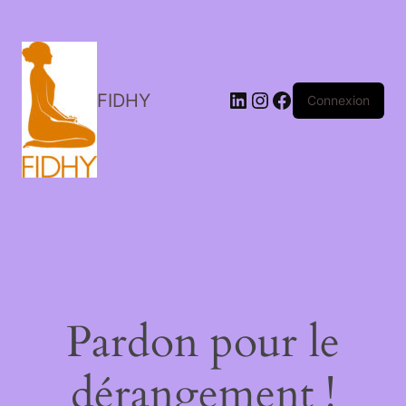
LinkedIn
Instagram
Facebook
FIDHY
Connexion
Pardon pour le
dérangement !